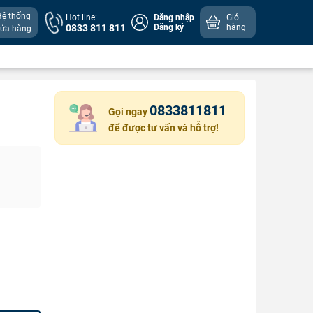
Hệ thống
Hot line:
Đăng nhập
Giỏ
0833 811 811
Đăng ký
hàng
cửa hàng
0833811811
Gọi ngay
để được tư vấn và hỗ trợ!