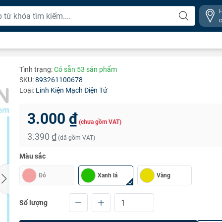
Tình trạng:
Có sẵn 53 sản phẩm
SKU:
893261100678
Loại:
Linh Kiện Mạch Điện Tử
3.000 ₫
(chưa gồm VAT)
3.390 ₫
(đã gồm VAT)
Màu sắc
Đỏ
Xanh lá
Vàng
Số lượng