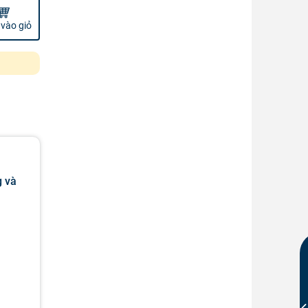
vào giỏ
g và