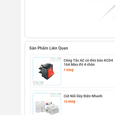
Sản Phẩm Liên Quan
Công Tắc AC có đèn báo KCD4
16A Màu đỏ 4 chân
7.500₫
Thông số kỹ thuật Led 3MM 1 bịch (10 con)
- Đường kính led: 3mm
Cút Nối Dây Điện Nhanh
- Màu sắc: Đỏ, vàng, xanh lá
15.000₫
- Điện áp: 2.5-3.5V