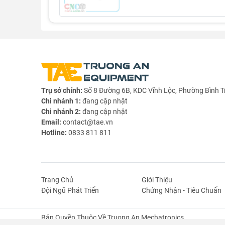
- Dòng điện: 10mA - 15mA
- Đóng gói: 10 cái/ bịch
Sơ đồ nối dây và kích thước
Trụ sở chính:
Số 8 Đường 6B, KDC Vĩnh Lộc, Phường Bình T
Chi nhánh 1:
đang cập nhật
Chi nhánh 2:
đang cập nhật
Email:
contact@tae.vn
Hotline:
0833 811 811
Trang Chủ
Giới Thiệu
Đội Ngũ Phát Triển
Chứng Nhận - Tiêu Chuẩn
Bản Quyền Thuộc Về Truong An Mechatronics.