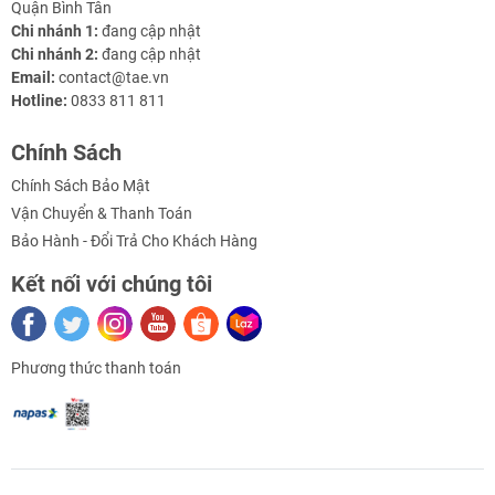
Quận Bình Tân
Chi nhánh 1:
đang cập nhật
- Dòng điện tiêu thụ: 30mA
Chi nhánh 2:
đang cập nhật
Email:
contact@tae.vn
- Điện áp tương ứng:
Hotline:
0833 811 811
+ Led 1 (0%): 8-10V
Chính Sách
+ Led 2 (25%): 10 - 13V
Chính Sách Bảo Mật
+ Led 3 (50%): 13 - 15V
Vận Chuyển & Thanh Toán
Bảo Hành - Đổi Trả Cho Khách Hàng
+ Led 4 (75%): 15 - 16V
Kết nối với chúng tôi
+ Led 5 (100%): 16 - 16.8V
- Thích hợp sử dụng cho khối pin lithium 4cell nối tiếp
Phương thức thanh toán
Hướng Dẫn Sử Dụng
- Đấu dây vào 2 cực của khối pin