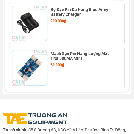
Bộ Sạc Pin Đa Năng Blue Army
Battery Charger
200.000₫
Mạch Sạc Pin Năng Lượng Mặt
Trời 500MA Mini
50.000₫
Thông số kỹ thuật Mạch Báo Dung Lượng Pin 4S
- Điện áp sử dụng tối đa: 16.8V
Trụ sở chính:
Số 8 Đường 6B, KDC Vĩnh Lộc, Phường Bình Trị Đông,
- Đèn báo theo % pin: 0% 25% 50% 75% và 100%