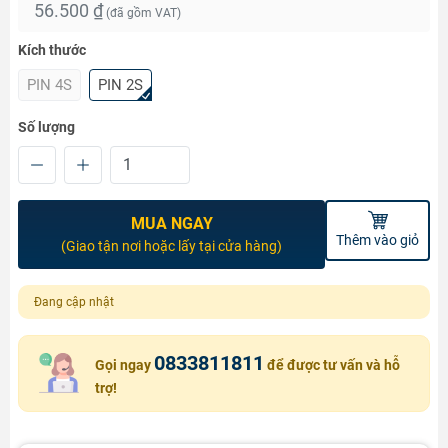
56.500 ₫
(đã gồm VAT)
Kích thước
PIN 4S
PIN 2S
Số lượng
MUA NGAY
Thêm vào giỏ
(Giao tận nơi hoặc lấy tại cửa hàng)
Đang cập nhật
0833811811
Gọi ngay
để được tư vấn và hỗ
trợ!