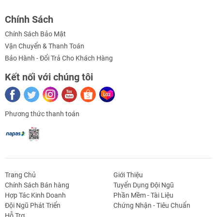
Chính Sách
Chính Sách Bảo Mật
Vận Chuyển & Thanh Toán
Bảo Hành - Đổi Trả Cho Khách Hàng
Kết nối với chúng tôi
Phương thức thanh toán
Trang Chủ
Giới Thiệu
Chính Sách Bán hàng
Tuyển Dụng Đội Ngũ
Hợp Tác Kinh Doanh
Phần Mềm - Tài Liệu
g Định
Linh Kiện Siết -
Dao Cụ Cắt Gọt
Dụng Cụ Cầm
Máy Công Cụ
Đội Ngũ Phát Triển
Chứng Nhận - Tiêu Chuẩn
 Băng Tải
Nối
Tay
Hỗ Trợ