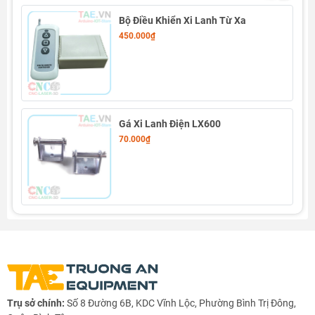
Bộ Điều Khiển Xi Lanh Từ Xa
450.000₫
Gá Xi Lanh Điện LX600
70.000₫
Thông số kỹ thuật Mạch Đảo Chiều Xi Lanh Điện Từ Xa
RF 315Mhz
- Điện áp ngõ vào: 12V - 24V
- Dòng điện ngõ vào: 2A - 10A
- Điện áp ngõ ra: 12V - 24V
- Dòng điện ngõ ra: 2A - 10A
Trụ sở chính:
Số 8 Đường 6B, KDC Vĩnh Lộc, Phường Bình Trị Đông,