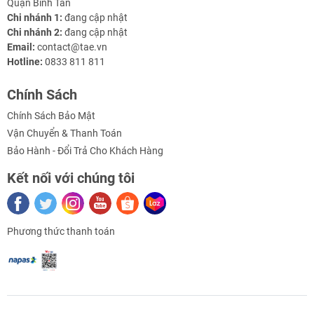
- Cấp nguồn bằng dây hoặc jack DC 5.5mm
Quận Bình Tân
Chi nhánh 1:
đang cập nhật
- Domino cặp nối dây cho xi lanh tiện lợi
Chi nhánh 2:
đang cập nhật
Email:
contact@tae.vn
- Chất liệu vỏ: nhựa
Hotline:
0833 811 811
- Điều khiển bằng sóng RF 315Mhz
Chính Sách
- Khoảng cách điều khiển: ~50 mét
Chính Sách Bảo Mật
Vận Chuyển & Thanh Toán
- Bộ sản phẩm bao gồm:
Bảo Hành - Đổi Trả Cho Khách Hàng
+ Mạch điều khiển đảo chiều xi lanh điện
Kết nối với chúng tôi
+ Remote RF 315Mhz 3 kênh (Thuận - Nghịch -
Dừng)
Phương thức thanh toán
- Kích thước hộp: 77 x 54 x 25mmm
Sơ đồ nối dây