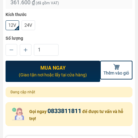
361.600 ₫
(đã gồm VAT)
Kích thước
12V
24V
Số lượng
MUA NGAY
Thêm vào giỏ
(Giao tận nơi hoặc lấy tại cửa hàng)
Đang cập nhật
0833811811
Gọi ngay
để được tư vấn và hỗ
trợ!