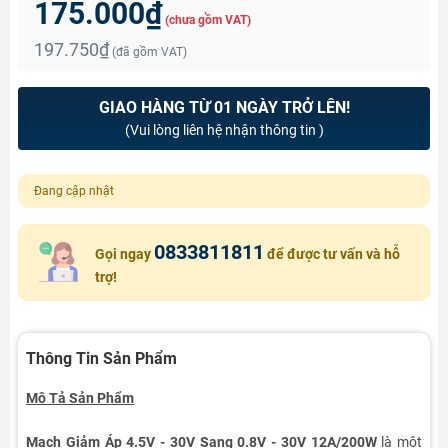
175.000₫
(chưa gồm VAT)
197.750₫
(đã gồm VAT)
GIAO HÀNG TỪ 01 NGÀY TRỞ LÊN!
(Vui lòng liên hệ nhận thông tin )
Đang cập nhật
0833811811
Gọi ngay
để được tư vấn và hỗ
trợ!
Thông Tin Sản Phẩm
Mô Tả Sản Phẩm
Mạch Giảm Áp 4.5V - 30V Sang 0.8V - 30V 12A/200W
là một