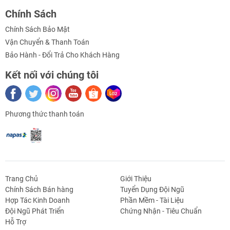
Chính Sách
Chính Sách Bảo Mật
Vận Chuyển & Thanh Toán
Bảo Hành - Đổi Trả Cho Khách Hàng
Kết nối với chúng tôi
Video Hướng Dẫn
Phương thức thanh toán
Trang Chủ
Giới Thiệu
Chính Sách Bán hàng
Tuyển Dụng Đội Ngũ
Hợp Tác Kinh Doanh
Phần Mềm - Tài Liệu
g Định
Linh Kiện Siết -
Dao Cụ Cắt Gọt
Dụng Cụ Cầm
Máy Công Cụ
Đội Ngũ Phát Triển
Chứng Nhận - Tiêu Chuẩn
 Băng Tải
Nối
Tay
Tag
Hỗ Trợ