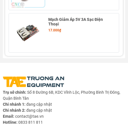
Mạch Giảm Áp 5V 3A Sạc Điện
Thoại
17.000₫
Thông Số Sản Phẩm
- Điện áp hoạt động: 4.5 ~ 30V
- Điện áp ngõ ra: 1.25 ~ 30V.
- Dòng điện ngõ ra: khoảng 12A với tản nhiệt nhôm.
- Công suất ngõ ra: 100W, có thể lên tới 200W ở điều
khiện tản nhiệt tốt.
- Tần số hoạt động: 300KHz.
Trụ sở chính:
Số 8 Đường 6B, KDC Vĩnh Lộc, Phường Bình Trị Đông,
Quận Bình Tân
- Hiệu suất chuyển đổi: 95%.
Chi nhánh 1:
đang cập nhật
- Nhiệt độ hoạt động: -40 đến 85​ độ C
Chi nhánh 2:
đang cập nhật
- Kích thước: 60 x 51 x 22mm.
Email:
contact@tae.vn
Hotline:
0833 811 811
- Khối lượng: 79g.