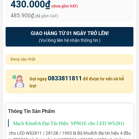
430.000₫
(chưa gồm VAT)
485.900₫
(đã gồm VAT)
GIAO HÀNG TỪ 01 NGÀY TRỞ LÊN!
(Vui lòng liên hệ nhận thông tin )
Đang cập nhật
0833811811
Gọi ngay
để được tư vấn và hỗ
trợ!
Thông Tin Sản Phẩm
Mạch Khuếch Đại Tín Hiệu SP901E cho LED WS2811
cho LED WS2811 / 2812B / 1903 là Bộ khuếch đại tín hiệu 4 đầu