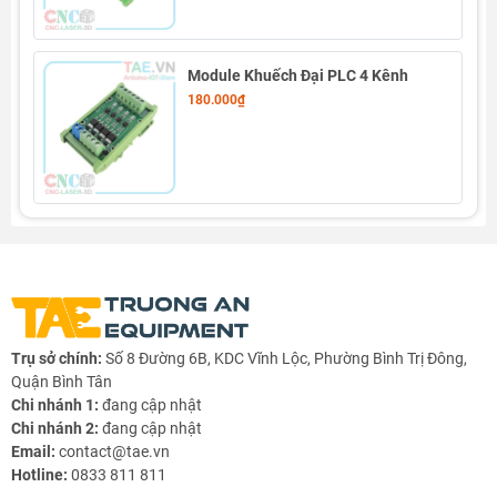
- Nhiệt độ hoạt động: – 20 ~ 60°C
- Điện áp nguồn: DC 5 – 24VDC (điện áp ra led bằng với điện áp
Module Khuếch Đại PLC 4 Kênh
nguồn, nếu điện áp led không bằng điện áp nguồn vui lòng đọc
180.000₫
chú ý)
- Công suất tiêu thụ tĩnh: < 1W
- Đầu ra 5v TTL: tín hiệu SPI
Xuất tối đa 8 kênh:
Led 3 dây (1 dây tín hiệu) có thể hỗ trợ ra 8 đầu ra
Led 4 dây (2 dây tín hiệu) có thể hỗ trợ ra 4 đầu ra
Kích thước: 122 * 56 * 28mm
Chú ý:
Trụ sở chính:
Số 8 Đường 6B, KDC Vĩnh Lộc, Phường Bình Trị Đông,
Quận Bình Tân
- Điện áp đầu vào và đầu ra giống nhau, nên LED của khách
Chi nhánh 1:
đang cập nhật
hàng không tương thích với điện áp đầu vào thì có thể cấp
Chi nhánh 2:
đang cập nhật
nguồn riêng cho led, sau đó nối chung GND của led với GND của
Email:
contact@tae.vn
bộ khuếch đại
Hotline:
0833 811 811
- Dòng điện qua bộ khuếch đại bị hạn chế khi dòng tiêu thụ lớn,