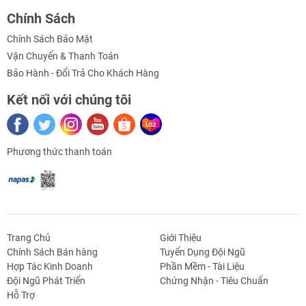
khách hàng cần tăng thêm nguồn
Chính Sách
Chính Sách Bảo Mật
Vận Chuyển & Thanh Toán
Hướng dẫn sử dụng – sơ đồ đấu nối
(tên SP)
:
Bảo Hành - Đổi Trả Cho Khách Hàng
Kết nối với chúng tôi
Sơ đồ đấu
Phương thức thanh toán
Kiểu 1: nối tiếp 2
Kiểu 2 : song song 2 đoạn 5m
Trang Chủ
Giới Thiệu
Chính Sách Bán hàng
Tuyển Dụng Đội Ngũ
Hợp Tác Kinh Doanh
Phần Mềm - Tài Liệu
g Định
Linh Kiện Siết -
Dao Cụ Cắt Gọt
Dụng Cụ Cầm
Máy Công Cụ
Đội Ngũ Phát Triển
Chứng Nhận - Tiêu Chuẩn
 Băng Tải
Nối
Tay
Hỗ Trợ