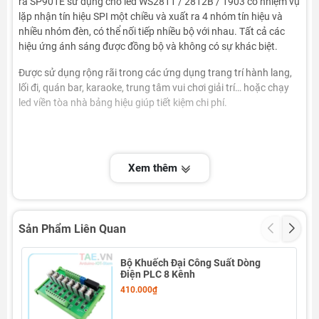
ra SP901E sử dụng cho led WS2811 / 2812B / 1903 có nhiệm vụ
lặp nhận tín hiệu SPI một chiều và xuất ra 4 nhóm tín hiệu và
nhiều nhóm đèn, có thể nối tiếp nhiều bộ với nhau. Tất cả các
hiệu ứng ánh sáng được đồng bộ và không có sự khác biệt.
Được sử dụng rộng rãi trong các ứng dụng trang trí hành lang,
lối đi, quán bar, karaoke, trung tâm vui chơi giải trí… hoặc chạy
led viền tòa nhà bảng hiệu giúp tiết kiệm chi phí.
(Hình ảnh 1 phân giải 400-450px)
Xem thêm
(Hình ảnh 2 phân giải 400 - 450px)
Sản Phẩm Liên Quan
Bộ Khuếch Đại Công Suất Dòng
Điện PLC 8 Kênh
Thông số kỹ thuật
(tên sp)
:
410.000₫
- Model: SP901E