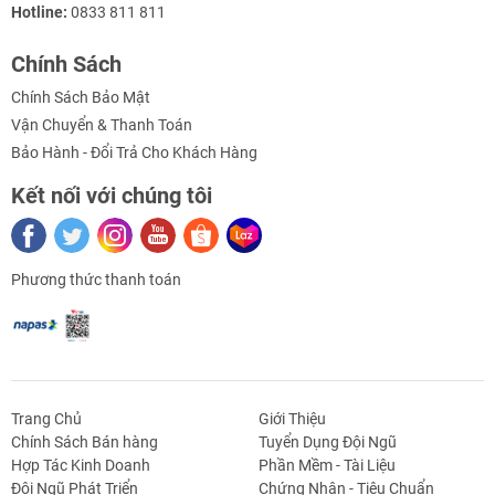
Hotline:
0833 811 811
Chính Sách
Chính Sách Bảo Mật
Vận Chuyển & Thanh Toán
Bảo Hành - Đổi Trả Cho Khách Hàng
Kết nối với chúng tôi
Phương thức thanh toán
Trang Chủ
Giới Thiệu
Chính Sách Bán hàng
Tuyển Dụng Đội Ngũ
Hợp Tác Kinh Doanh
Phần Mềm - Tài Liệu
g Định
Linh Kiện Siết -
Dao Cụ Cắt Gọt
Dụng Cụ Cầm
Máy Công Cụ
Đội Ngũ Phát Triển
Chứng Nhận - Tiêu Chuẩn
 Băng Tải
Nối
Tay