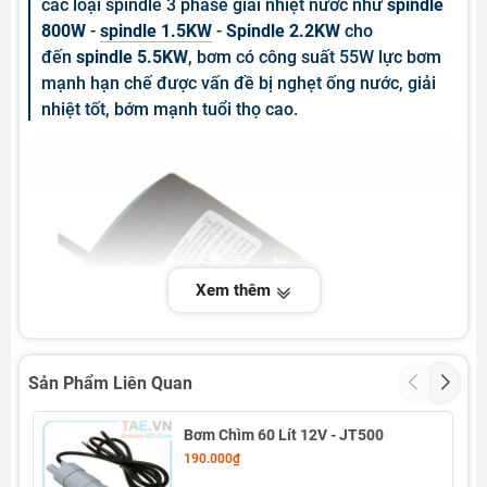
các loại spindle 3 phase giải nhiệt nước như
spindle
800W
-
spindle 1.5KW
-
Spindle 2.2KW
cho
đến
spindle 5.5KW
, bơm có công suất 55W lực bơm
mạnh hạn chế được vấn đề bị nghẹt ống nước, giải
nhiệt tốt, bớm mạnh tuổi thọ cao.
Xem thêm
Sản Phẩm Liên Quan
Bơm Chìm 60 Lít 12V - JT500
190.000₫