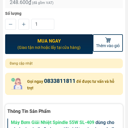
248.600₫
(đã gồm VAT)
Số lượng
MUA NGAY
Thêm vào giỏ
(Giao tận nơi hoặc lấy tại cửa hàng)
Đang cập nhật
0833811811
Gọi ngay
để được tư vấn và hỗ
trợ!
Thông Tin Sản Phẩm
Máy Bơm Giải Nhiệt Spindle 55W SL-409
dùng cho