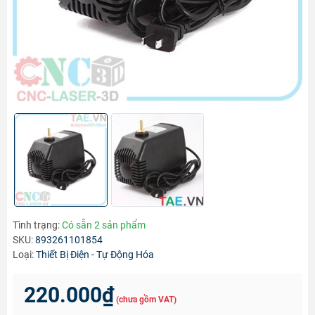
Tình trạng:
Có sẵn 2 sản phẩm
SKU:
893261101854
Loại:
Thiết Bị Điện - Tự Động Hóa
220.000₫
(chưa gồm VAT)