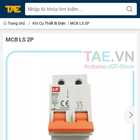
Trang chủ
/
Khí Cụ Thiết Bị Điện
/
MCB LS 2P
MCB LS 2P