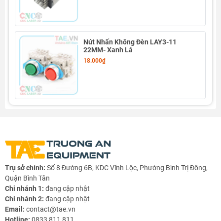
Nút Nhấn Không Đèn LAY3-11
22MM- Xanh Lá
18.000₫
Thông số kỹ thuật MCB LS 2P 10A:
- Thuộc dãy sản phẩm BKN của dòng BK Series
+ Bảo vệ: quá tải, ngắn mạch
Trụ sở chính:
Số 8 Đường 6B, KDC Vĩnh Lộc, Phường Bình Trị Đông,
+ Dòng điện định mức: 10A
Quận Bình Tân
Chi nhánh 1:
đang cập nhật
+ Số cực pha: 2P
Chi nhánh 2:
đang cập nhật
Email:
contact@tae.vn
+ Đặc tính: Đường cong loại B, C, D
Hotline:
0833 811 811