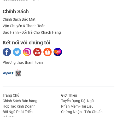
+ Phương thức bảo vệ: từ nhiệt
Chính Sách
+ Khả năng ngắt: 6kA tại 230/400VAC
Chính Sách Bảo Mật
Vận Chuyển & Thanh Toán
+ Độ bền điện: 6000 lần ( đóng/cắt)
Bảo Hành - Đổi Trả Cho Khách Hàng
+ Cách lắp: Trên DIN rail 35mm
Kết nối với chúng tôi
Phương thức thanh toán
Hướng dẫn sử dụng – sơ đồ đấu nối MCB LS 2P 10A:
Trang Chủ
Giới Thiệu
Tài liệu – Video tham khảo:
Chính Sách Bán hàng
Tuyển Dụng Đội Ngũ
Hợp Tác Kinh Doanh
Phần Mềm - Tài Liệu
g Định
Linh Kiện Siết -
Dao Cụ Cắt Gọt
Dụng Cụ Cầm
Máy Công Cụ
Đội Ngũ Phát Triển
Chứng Nhận - Tiêu Chuẩn
 Băng Tải
Nối
Tay
Catalog MCB LS 2P 10A