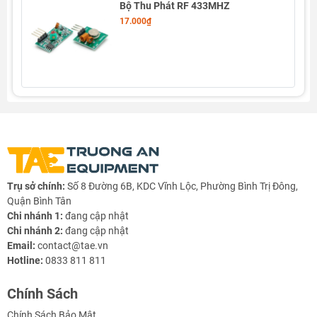
Bộ Thu Phát RF 433MHZ
- 4
17.000₫
Trụ sở chính:
Số 8 Đường 6B, KDC Vĩnh Lộc, Phường Bình Trị Đông,
Quận Bình Tân
Chi nhánh 1:
đang cập nhật
Chi nhánh 2:
đang cập nhật
Email:
contact@tae.vn
Hotline:
0833 811 811
Chính Sách
Chính Sách Bảo Mật