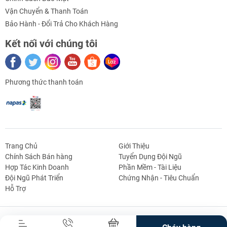
Vận Chuyển & Thanh Toán
Bảo Hành - Đổi Trả Cho Khách Hàng
Kết nối với chúng tôi
Thông số kỹ thuật
Module RF PT2272 315 MHz
:
Module Phát RF 315Mhz
Phương thức thanh toán
Pin sử dụng : 12V/23A
Chip Mã Hóa: PT2272
Kênh truyền tín hiệu: 4 kênh
Trang Chủ
Giới Thiệu
Công suất truyền: 32mW
Chính Sách Bán hàng
Tuyển Dụng Đội Ngũ
Hợp Tác Kinh Doanh
Phần Mềm - Tài Liệu
Trở dao động 4.7M
g Định
Linh Kiện Siết -
Dao Cụ Cắt Gọt
Dụng Cụ Cầm
Máy Công Cụ
Đội Ngũ Phát Triển
Chứng Nhận - Tiêu Chuẩn
 Băng Tải
Nối
Tay
Hỗ Trợ
Dòng tiêu thụ: 3 – 15mA
Điện áp sử dụng: 5V
Bản Quyền Thuộc Về Truong An Mechatronics.