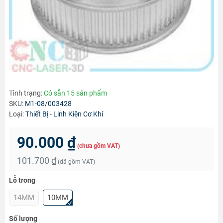
Tình trạng:
Có sẵn 15 sản phẩm
SKU:
M1-08/003428
Loại:
Thiết Bị - Linh Kiện Cơ Khí
90.000 ₫
(chưa gồm VAT)
101.700 ₫
(đã gồm VAT)
Lỗ trong
14MM
10MM
Số lượng