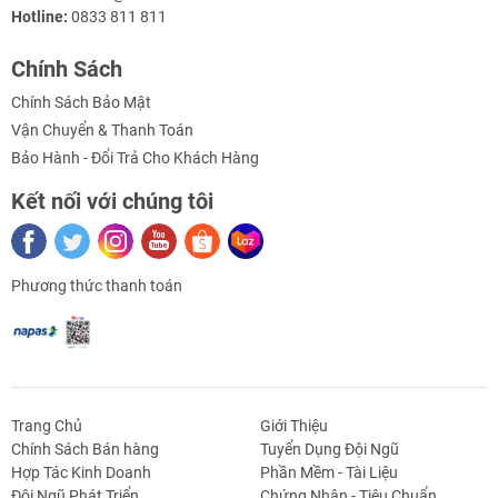
Hotline:
0833 811 811
Chính Sách
Chính Sách Bảo Mật
Vận Chuyển & Thanh Toán
Bảo Hành - Đổi Trả Cho Khách Hàng
Kết nối với chúng tôi
Thông số kỹ thuật Pulley GT2 20 Răng Bản 10mm
- Chất liệu: Nhôm
Phương thức thanh toán
- Bước răng: GT2 - 2mm
- Số răng: 20 răng
- Kích thước trục: có nhiều kích thước cho khách hàng
Trang Chủ
Giới Thiệu
lựa chọn
Chính Sách Bán hàng
Tuyển Dụng Đội Ngũ
Hợp Tác Kinh Doanh
Phần Mềm - Tài Liệu
+ 5mm
g Định
Linh Kiện Siết -
Dao Cụ Cắt Gọt
Dụng Cụ Cầm
Máy Công Cụ
Đội Ngũ Phát Triển
Chứng Nhận - Tiêu Chuẩn