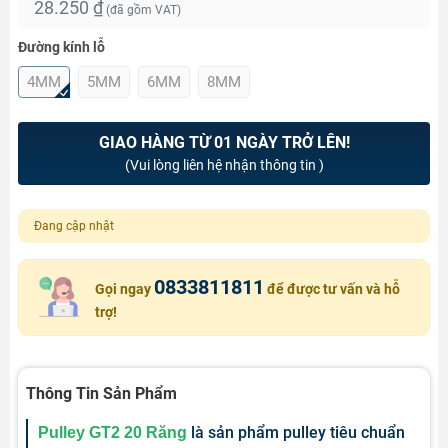
28.250 ₫
(đã gồm VAT)
Đường kính lỗ
4MM
5MM
6MM
8MM
GIAO HÀNG TỪ 01 NGÀY TRỞ LÊN!
(Vui lòng liên hệ nhận thông tin )
Đang cập nhật
0833811811
Gọi ngay
để được tư vấn và hỗ
trợ!
Thông Tin Sản Phẩm
là sản phẩm pulley tiêu chuẩn
Pulley GT2 20 Răng