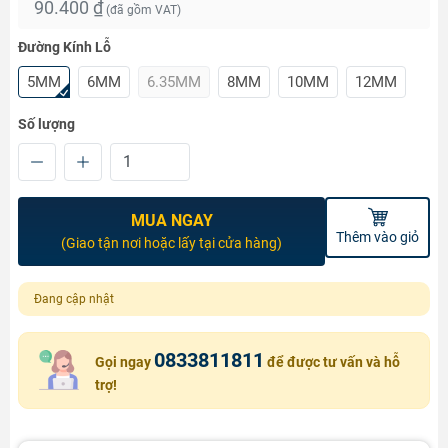
90.400 ₫
(đã gồm VAT)
Đường Kính Lỗ
5MM
6MM
6.35MM
8MM
10MM
12MM
Số lượng
MUA NGAY
Thêm vào giỏ
(Giao tận nơi hoặc lấy tại cửa hàng)
Đang cập nhật
0833811811
Gọi ngay
để được tư vấn và hỗ
trợ!