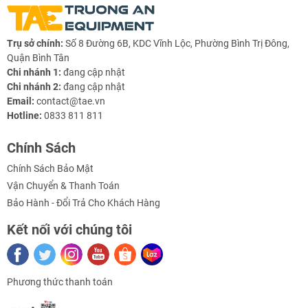
- Vật liệu: Thép Carbon mạ Niken
Trụ sở chính:
Số 8 Đường 6B, KDC Vĩnh Lộc, Phường Bình Trị Đông,
- Loại: Tán chữ T có bi cho nhôm định hình
Quận Bình Tân
Chi nhánh 1:
đang cập nhật
- Loại nhôm:
Chi nhánh 2:
đang cập nhật
Email:
contact@tae.vn
+ 2020
Hotline:
0833 811 811
+ 3030
Chính Sách
+ 4040
Chính Sách Bảo Mật
Vận Chuyển & Thanh Toán
Bảo Hành - Đổi Trả Cho Khách Hàng
- Kích thước lỗ ốc:
Kết nối với chúng tôi
+ M3 - 3mm
+ M4 - 4mm
Phương thức thanh toán
+ M5 - 5mm