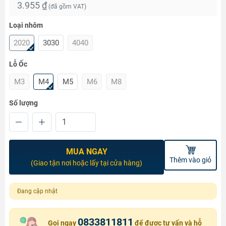
3.955 ₫
(đã gồm VAT)
Loại nhôm
2020
3030
4040
Lỗ Ốc
M3
M4
M5
M6
M8
Số lượng
MUA NGAY
Thêm vào giỏ
(Giao tận nơi hoặc lấy tại cửa hàng)
Đang cập nhật
0833811811
Gọi ngay
để được tư vấn và hỗ