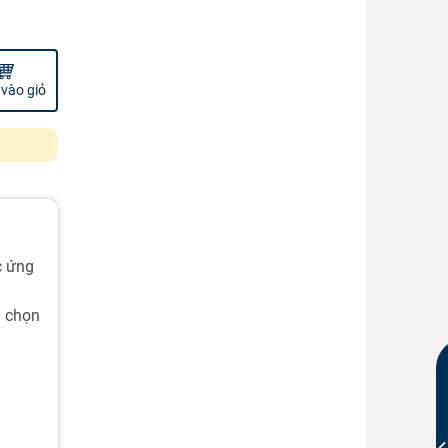
vào giỏ
c ứng
a chọn