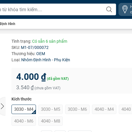
Định Hình
Tình trạng:
Có sẵn 6 sản phẩm
SKU:
M1-07/000072
Thương hiệu:
OEM
Loại:
Nhôm Định Hình - Phụ Kiện
4.000 ₫
(đã gồm VAT)
3.540 ₫
(chưa gồm VAT)
Kích thước
3030 - M4
3030 - M5
3030 - M6
4040 - M4
4040
4040 - M6
4040 - M8