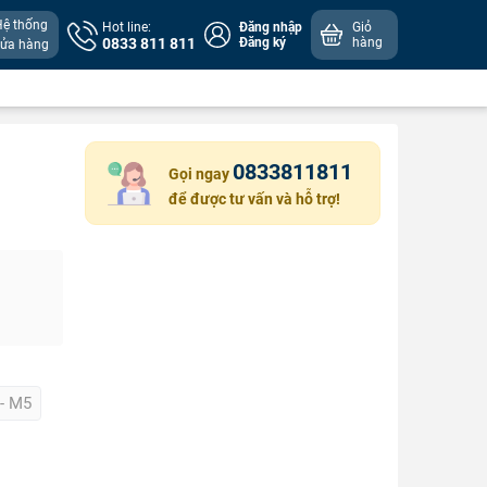
Hệ thống
Hot line:
Đăng nhập
Giỏ
0833 811 811
Đăng ký
hàng
cửa hàng
0833811811
Gọi ngay
để được tư vấn và hỗ trợ!
 - M5