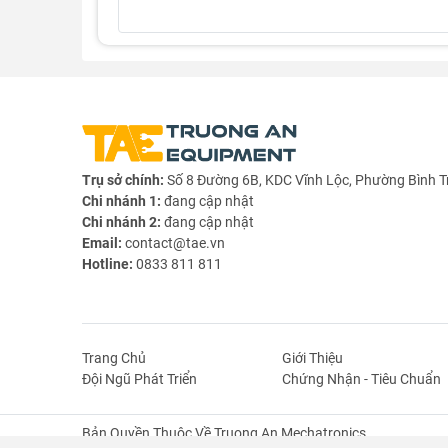
THÔNG SỐ KỸ THUẬT:
- Vật liệu: Thép Carbon mạ niken
Trụ sở chính:
Số 8 Đường 6B, KDC Vĩnh Lộc, Phường Bình T
Chi nhánh 1:
đang cập nhật
- Tên gọi: Trượt lẫy hoặc còn được gọi với tên k
Chi nhánh 2:
đang cập nhật
- Kích thước tham khảo:
Email:
contact@tae.vn
Hotline:
0833 811 811
Trang Chủ
Giới Thiệu
Đội Ngũ Phát Triển
Chứng Nhận - Tiêu Chuẩn
Bản Quyền Thuộc Về Truong An Mechatronics.