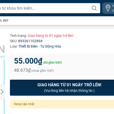
PL 037
Tình trạng:
Giao hàng từ 01 ngày trở lên!
SKU:
893261102894
Loại:
Thiết Bị Điện - Tự Động Hóa
55.000₫
(đã gồm VAT)
48.673₫
(chưa gồm VAT)
GIAO HÀNG TỪ 01 NGÀY TRỞ LÊN!
(Vui lòng liên hệ nhận thông tin )
Đang cập nhật