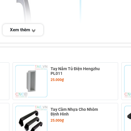
Xem thêm
Tay Nắm Tủ Điện Hengzhu
PL011
25.000₫
gzhu PL 037:
Tay Cầm Nhựa Cho Nhôm
Định Hình
25.000₫