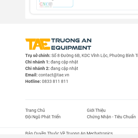
- kích thước: 121 x 28mm
- Kích thước lỗ: M6
Trụ sở chính:
Số 8 Đường 6B, KDC Vĩnh Lộc, Phường Bình T
Từ khóa sản phẩm:
Chi nhánh 1:
đang cập nhật
Chi nhánh 2:
đang cập nhật
Email:
contact@tae.vn
Hotline:
0833 811 811
- Tay Nắm Tủ Điện
- Hengzhu PL037
- Tay Nắm Nhôm Hengzhu
- Tay Nắm Nhôm
Trang Chủ
Giới Thiệu
Đội Ngũ Phát Triển
Chứng Nhận - Tiêu Chuẩn
Chính sách bảo hành:
Bản Quyền Thuộc Về Truong An Mechatronics.