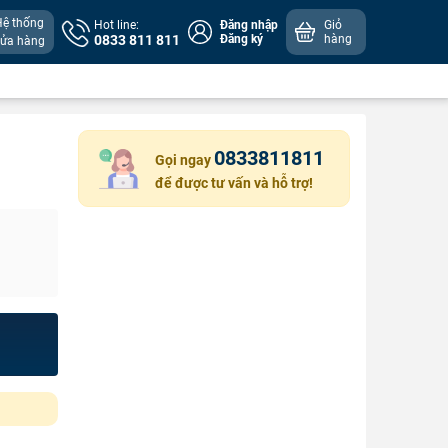
Hệ thống
Hot line:
Đăng nhập
Giỏ
0833 811 811
Đăng ký
hàng
cửa hàng
0833811811
Gọi ngay
để được tư vấn và hỗ trợ!