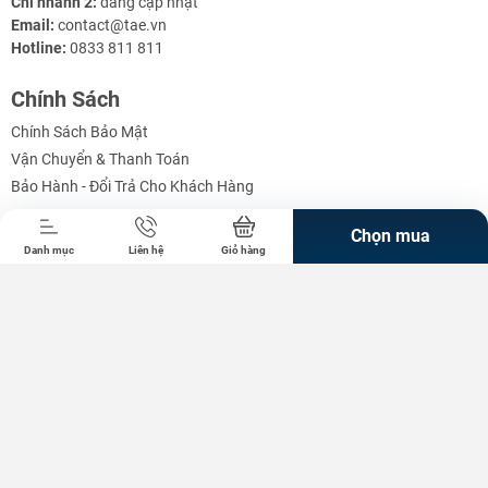
Chi nhánh 2:
đang cập nhật
Email:
contact@tae.vn
Hotline:
0833 811 811
Chính Sách
g Định
Linh Kiện Siết -
Dao Cụ Cắt Gọt
Dụng Cụ Cầm
Máy Công Cụ
Chính Sách Bảo Mật
 Băng Tải
Nối
Tay
Vận Chuyển & Thanh Toán
Bảo Hành - Đổi Trả Cho Khách Hàng
Kết nối với chúng tôi
Chọn mua
Danh mục
Liên hệ
Giỏ hàng
Phương thức thanh toán
Trang Chủ
Giới Thiệu
Chính Sách Bán hàng
Tuyển Dụng Đội Ngũ