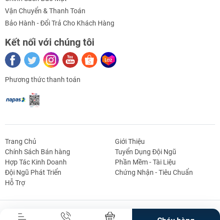
- Chiều dài: 0.75cm / xích ( sản phẩm 100 xích)
Vận Chuyển & Thanh Toán
Bảo Hành - Đổi Trả Cho Khách Hàng
Kết nối với chúng tôi
Hướng dẫn sử dụng – sơ đồ đấu nối Xích Xe Robot
Tank 75cm:
Phương thức thanh toán
Tài liệu – Video tham khảo:
Từ khóa sản phẩm:
Trang Chủ
Giới Thiệu
Chính Sách Bán hàng
Tuyển Dụng Đội Ngũ
Hợp Tác Kinh Doanh
Phần Mềm - Tài Liệu
g Định
Linh Kiện Siết -
Dao Cụ Cắt Gọt
Dụng Cụ Cầm
Máy Công Cụ
Đội Ngũ Phát Triển
Chứng Nhận - Tiêu Chuẩn
 Băng Tải
Nối
Tay
- Xích tank
Hỗ Trợ
- Xích tank 75cm
Bản Quyền Thuộc Về Truong An Mechatronics.