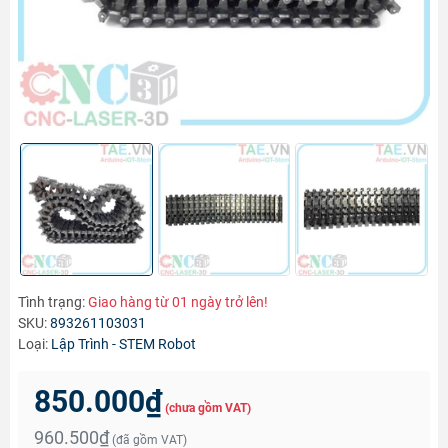
Tình trạng:
Giao hàng từ 01 ngày trở lên!
SKU:
893261103031
Loại:
Lập Trình - STEM Robot
850.000₫
(chưa gồm VAT)
960.500₫
(đã gồm VAT)