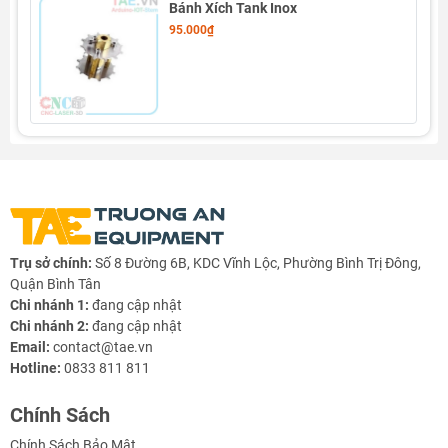
Bánh Xích Tank Inox
95.000₫
Thông số kỹ thuật Xích Xe Robot Tank 75cm:
Xích Xe Robot Tank 75cm
Trụ sở chính:
Số 8 Đường 6B, KDC Vĩnh Lộc, Phường Bình Trị Đông,
Quận Bình Tân
- Chất liệu: Hợp kim kẽm
Chi nhánh 1:
đang cập nhật
Chi nhánh 2:
đang cập nhật
- Trọng lượng: 0.578Kg
Email:
contact@tae.vn
Hotline:
0833 811 811
- Màu: Trắng bạc
Chính Sách
- Chiều rộng: 4.5cm / xích
Chính Sách Bảo Mật