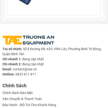
Hướng dẫn sử dụng
Khi chúng ta cần nạp code cho board chỉ cần sử dụng
Board
USB to serial UART
để nạp cho board
Arduino Pro Mini
và sau
khi nạp xong chúng ta có thể rút board nạp ra và cấp nguồn cho
board tự hoạt động độc lập. Cách kết nối board
Arduino Pro
Mini
với
Board USB to serial UART
:
Aruino Pro mini
USB to serial UART
VCC
VCC
Trụ sở chính:
Số 8 Đường 6B, KDC Vĩnh Lộc, Phường Bình Trị Đông,
Quận Bình Tân
GND
GND
Chi nhánh 1:
đang cập nhật
TXD
RXD
Chi nhánh 2:
đang cập nhật
RXD
TXD
Email:
contact@tae.vn
DTR
DTR
Hotline:
0833 811 811
Chính Sách
Khi sử dụng nguồn ngoài chúng ta sẽ cấp nguồn 6V – 9V vào
Chính Sách Bảo Mật
chân “RAW” để cấp nguồn nuôi cho board, chú ý là chân “RAW”
Vận Chuyển & Thanh Toán
chứ không phải là chân “
VCC
” vì chân VCC chính là ngõ vào
Bảo Hành - Đổi Trả Cho Khách Hàng
hoặc ra điện áp 5V của mạch, nếu chúng ta cấp nhầm nguồn >