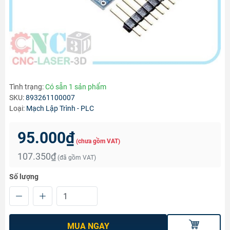
Tình trạng:
Có sẵn 1 sản phẩm
SKU:
893261100007
Loại:
Mạch Lập Trình - PLC
95.000₫
(chưa gồm VAT)
107.350₫
(đã gồm VAT)
Số lượng
MUA NGAY