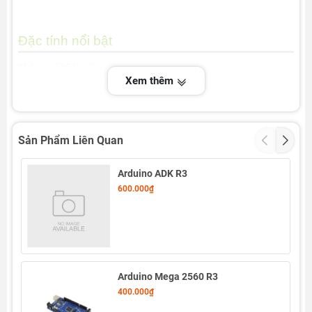
Đặc tính nổi bật
Thông số kỹ thuật:
Xem thêm
- ATmega328-AU
- Nguồn vào đề nghị : 6-9V
- Dòng tối đa chân 5V : 500mA
Sản Phẩm Liên Quan
- Dòng tối đa chân 3.3V : 50mA
Arduino ADK R3
- Dòng tối đa chân I/O : 40mA
600.000₫
- 14 chân Digital I/O (6 chân PWM)
- 8 chân Analog Inputs
- 32k Flash Memory
Arduino Mega 2560 R3
- 16Mhz Clock Speed
400.000₫