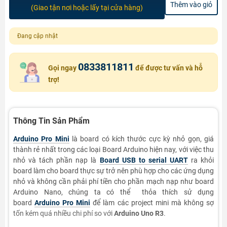
Thêm vào giỏ
(Giao tận nơi hoặc lấy tại cửa hàng)
Đang cập nhật
0833811811
Gọi ngay
để được tư vấn và hỗ
trợ!
Thông Tin Sản Phẩm
Arduino Pro Mini
là board có kích thước cực kỳ nhỏ gọn, giá
thành rẻ nhất trong các loại Board Arduino hiện nay, với việc thu
nhỏ và tách phần nạp là
Board USB to serial UART
ra khỏi
board làm cho board thực sự trở nên phù hợp cho các ứng dụng
nhỏ và không cần phải phí tiền cho phần mạch nạp như board
Arduino Nano, chúng ta có thể thỏa thích sử dụng
board
Arduino Pro Mini
để làm các project mini mà không sợ
tốn kém quá nhiều chi phí so với
Arduino Uno R3
.