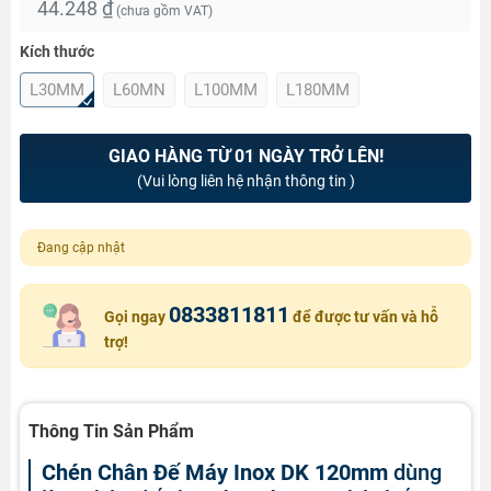
44.248 ₫
(chưa gồm VAT)
Kích thước
L30MM
L60MN
L100MM
L180MM
GIAO HÀNG TỪ 01 NGÀY TRỞ LÊN!
(Vui lòng liên hệ nhận thông tin )
Đang cập nhật
0833811811
Gọi ngay
để được tư vấn và hỗ
trợ!
Thông Tin Sản Phẩm
Chén Chân Đế Máy Inox DK 120mm
dùng