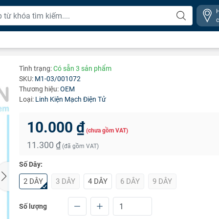
Tình trạng:
Có sẵn 3 sản phẩm
SKU:
M1-03/001072
Thương hiệu:
OEM
Loại:
Linh Kiện Mạch Điện Tử
10.000 ₫
(chưa gồm VAT)
11.300 ₫
(đã gồm VAT)
Số Dây:
2 DÂY
3 DÂY
4 DÂY
6 DÂY
9 DÂY
Số lượng