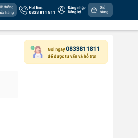
Hệ thống
Hot line:
Đăng nhập
Giỏ
0833 811 811
Đăng ký
hàng
cửa hàng
0833811811
Gọi ngay
để được tư vấn và hỗ trợ!