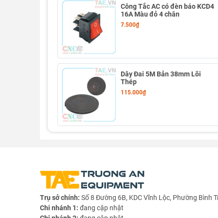
Công Tắc AC có đèn báo KCD4
16A Màu đỏ 4 chân
7.500₫
Dây Đai 5M Bản 38mm Lõi
Thép
115.000₫
Trụ sở chính:
Số 8 Đường 6B, KDC Vĩnh Lộc, Phường Bình T
Chi nhánh 1:
đang cập nhật
Chi nhánh 2:
đang cập nhật