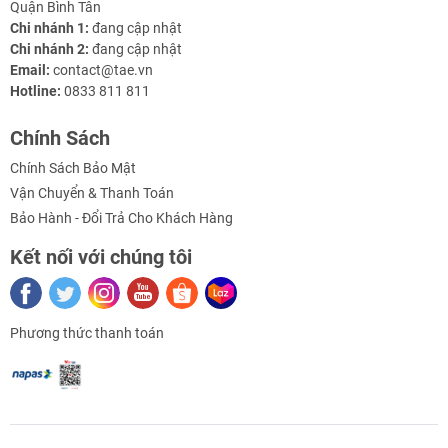
Quận Bình Tân
Chi nhánh 1:
đang cập nhật
Chi nhánh 2:
đang cập nhật
Email:
contact@tae.vn
Hotline:
0833 811 811
Chính Sách
Thông số kỹ thuật Đèn Laser 5MW Tia Ngang
Chính Sách Bảo Mật
- Chất liệu vỏ: Kim loại
Vận Chuyển & Thanh Toán
Bảo Hành - Đổi Trả Cho Khách Hàng
- Điện áp nguồn: 3V
Kết nối với chúng tôi
- Dòng: <20mA
- Công suất ngõ vào: 50mW
Phương thức thanh toán
- Bước sóng: 650 nm
- Màu sắc: Đỏ
- Công suất phát laser: <5mW