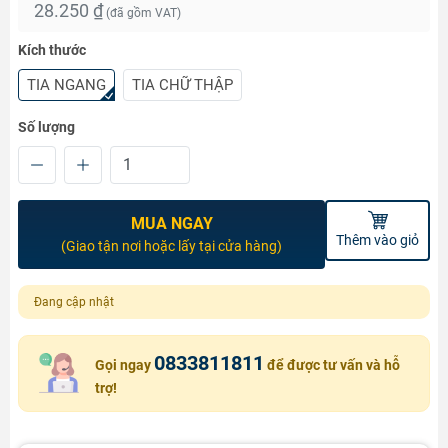
28.250 ₫
(đã gồm VAT)
Kích thước
TIA NGANG
TIA CHỮ THẬP
Số lượng
MUA NGAY
Thêm vào giỏ
(Giao tận nơi hoặc lấy tại cửa hàng)
Đang cập nhật
0833811811
Gọi ngay
để được tư vấn và hỗ
trợ!