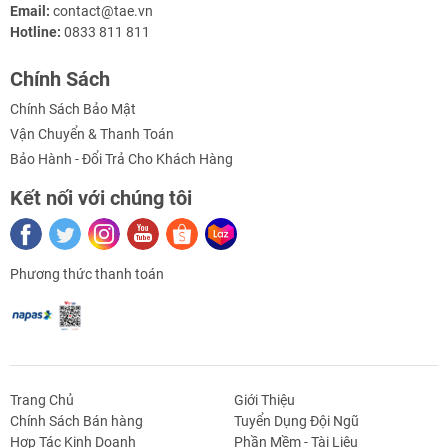
Email:
contact@tae.vn
Hotline:
0833 811 811
Thông Số Kỹ Thuật
Chính Sách
Chính Sách Bảo Mật
- Tương thích sử dụng cho các loại driver: DRV8825, 2100,
Vận Chuyển & Thanh Toán
2208, 2130
Bảo Hành - Đổi Trả Cho Khách Hàng
- Chỉ cầm cắm lên là sử dụng bình thường
Kết nối với chúng tôi
- Được thiết kế với các diode cho các ngõ ra, giúp bảo vệ
driver khỏi dòng điện cảm ứng gây hư hỏng driver.
- Loại bỏ tín hiệu không ổn định, giúp xung phẳng, giúp
Phương thức thanh toán
động cơ hoạt động trơn tru và êm ái hơn
- Kích thước: 20x15x20mm
Trang Chủ
Giới Thiệu
Chính Sách Bán hàng
Tuyển Dụng Đội Ngũ
Hợp Tác Kinh Doanh
Phần Mềm - Tài Liệu