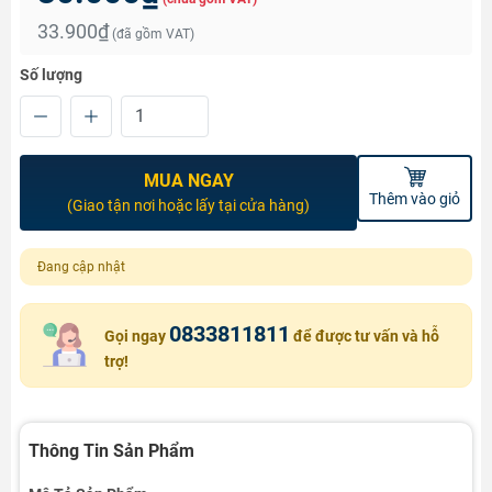
33.900₫
(đã gồm VAT)
Số lượng
MUA NGAY
Thêm vào giỏ
(Giao tận nơi hoặc lấy tại cửa hàng)
Đang cập nhật
0833811811
Gọi ngay
để được tư vấn và hỗ
trợ!
Thông Tin Sản Phẩm