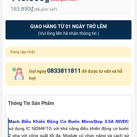
163.850₫
(đã gồm VAT)
GIAO HÀNG TỪ 01 NGÀY TRỞ LÊN!
(Vui lòng liên hệ nhận thông tin )
Đang cập nhật
0833811811
Gọi ngay
để được tư vấn và hỗ
trợ!
Thông Tin Sản Phẩm
Mạch Điều Khiển Động Cơ Bước MicroStep 3.5A 40VDC
sử dụng IC SI09AFTG với khả năng điều khiển động cơ bước
2 pha với công suất tối đa. Module có chức năng và cách sử