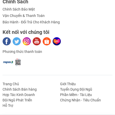
Chính Sách
Chính Sách Bảo Mật
Vận Chuyển & Thanh Toán
Bảo Hành - Đổi Trả Cho Khách Hàng
Kết nối với chúng tôi
Phương thức thanh toán
Trang Chủ
Giới Thiệu
Chính Sách Bán hàng
Tuyển Dụng Đội Ngũ
Hợp Tác Kinh Doanh
Phần Mềm - Tài Liệu
g Định
Linh Kiện Siết -
Dao Cụ Cắt Gọt
Dụng Cụ Cầm
Máy Công Cụ
Đội Ngũ Phát Triển
Chứng Nhận - Tiêu Chuẩn
 Băng Tải
Nối
Tay
Hỗ Trợ