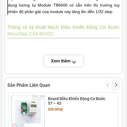
dụng tương tự Module TB6600 có sẵn trên thị trường tuy
nhiên độ phân giải của module này tăng lên đến 1/32 step.
Thông số kỹ thuật Mạch Điều Khiển Động Cơ Bước
MicroStep 3.5A 40VDC
Mạch Điều Khiển Động Cơ Bước MicroStep 3.5A
Xem thêm
40VDC
+ Nguồn đầu vào là 9V - 40V.
+ Dòng cấp tối đa là 3.5A.
Sản Phẩm Liên Quan
+ Ngõ vào có cách ly quang, tốc độ cao.
Board Điều Khiển Động Cơ Bước
57 – 42
+ Có thể điều khiển đảo chiều quay.
550.000₫
+ Có tích hợp đo quá dòng quá áp.
+ Kích thước: 96*57*35mm