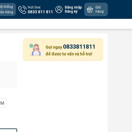
Hệ thống
Hot line:
Đăng nhập
Giỏ
0833 811 811
Đăng ký
hàng
cửa hàng
0833811811
Gọi ngay
để được tư vấn và hỗ trợ!
MM