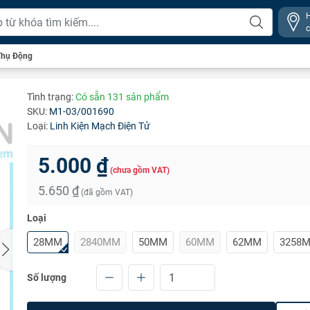
Thụ Động
Tình trạng:
Có sẵn 131 sản phẩm
SKU:
M1-03/001690
Loại:
Linh Kiện Mạch Điện Tử
5.000 ₫
(chưa gồm VAT)
5.650 ₫
(đã gồm VAT)
Loại
28MM
2840MM
50MM
60MM
62MM
3258
Số lượng