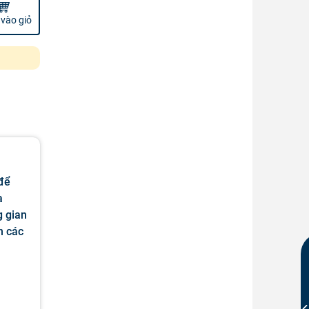
vào giỏ
để
a
g gian
n các