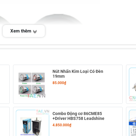
Xem thêm
Nút Nhấn Kim Loại Có Đèn
19mm
85.000₫
Combo Động cơ 86CME85
+Driver HBS758 Leadshine
4.850.000₫