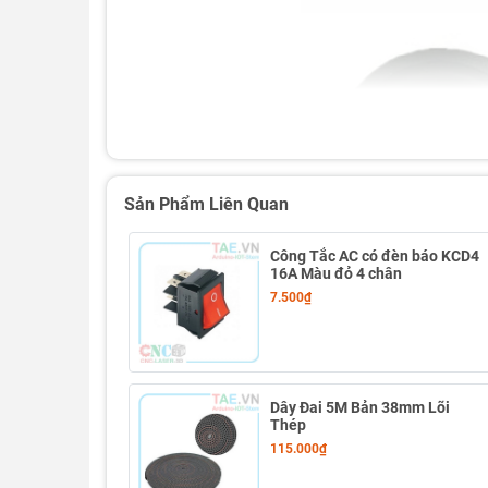
Sản Phẩm Liên Quan
Công Tắc AC có đèn báo KCD4
16A Màu đỏ 4 chân
7.500₫
Dây Đai 5M Bản 38mm Lõi
Thép
115.000₫