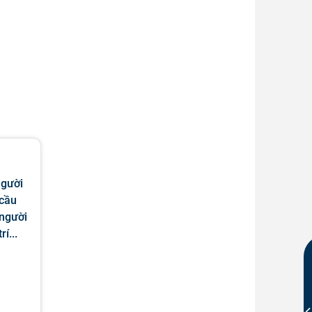
người
 cầu
 người
í...