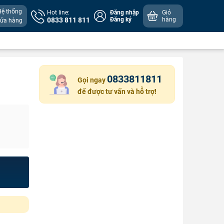
Hệ thống
Hot line:
Đăng nhập
Giỏ
0833 811 811
Đăng ký
hàng
cửa hàng
0833811811
Gọi ngay
để được tư vấn và hỗ trợ!