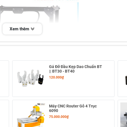
Xem thêm
Gá Đỡ Đầu Kẹp Dao Chuẩn BT
|| BT30 - BT40
120.000₫
Máy CNC Router Gỗ 4 Trục
6090
75.000.000₫