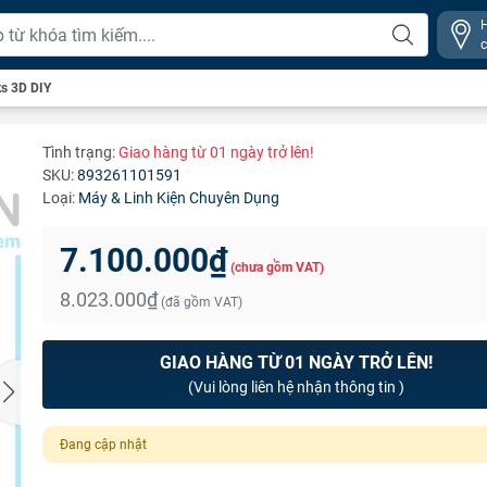
ks 3D DIY
Tình trạng:
Giao hàng từ 01 ngày trở lên!
SKU:
893261101591
Loại:
Máy & Linh Kiện Chuyên Dụng
7.100.000₫
(chưa gồm VAT)
8.023.000₫
(đã gồm VAT)
GIAO HÀNG TỪ 01 NGÀY TRỞ LÊN!
(Vui lòng liên hệ nhận thông tin )
Đang cập nhật