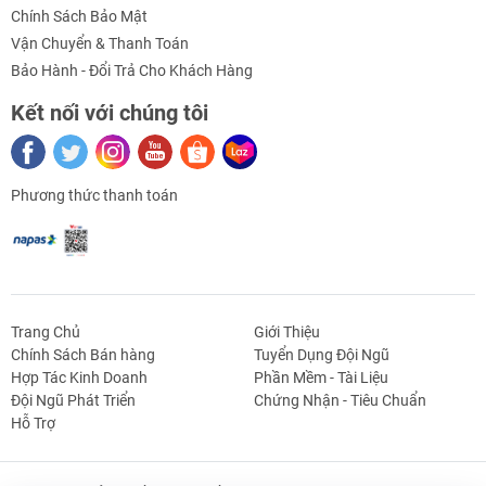
Chính Sách Bảo Mật
Thông số kỹ thuật Module Relay 5V 8 Kênh 2 Hàng Cách Ly
Vận Chuyển & Thanh Toán
Opto
Bảo Hành - Đổi Trả Cho Khách Hàng
- Điện áp sử dụng: 5VDC
Kết nối với chúng tôi
- Có cách ly Opto
- Số relay: 8 relay (Xắp xếp 4 - 4 gọn gàng hơn)
Phương thức thanh toán
- Công suất relay: 2500W (250VAC - 10A), 30VDC - 10A
- Ngõ ra (Domino): tiếp điểm NC - COM - NO
- Ngõ vào: Tín hiệu kích mức thấp (Thích hợp sử dụng cho
arduino, các loại vi điều khiển khác)
Trang Chủ
Giới Thiệu
- Có đèn báo trạng thái relay
Chính Sách Bán hàng
Tuyển Dụng Đội Ngũ
Hợp Tác Kinh Doanh
Phần Mềm - Tài Liệu
Đội Ngũ Phát Triển
Chứng Nhận - Tiêu Chuẩn
g Định
Linh Kiện Siết -
Dao Cụ Cắt Gọt
Dụng Cụ Cầm
Máy Công Cụ
Hỗ Trợ
 Băng Tải
Nối
Tay
Sơ đồ nối dây với các chip điều khiển