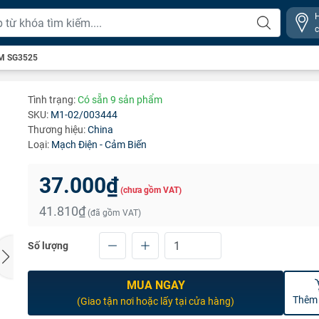
M SG3525
Tình trạng:
Có sẵn 9 sản phẩm
SKU:
M1-02/003444
Thương hiệu:
China
Loại:
Mạch Điện - Cảm Biến
37.000₫
(chưa gồm VAT)
41.810₫
(đã gồm VAT)
Số lượng
MUA NGAY
Thêm 
(Giao tận nơi hoặc lấy tại cửa hàng)