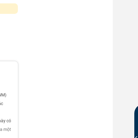
PWM)
ác
này có
ra một