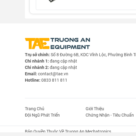
Trụ sở chính:
Số 8 Đường 6B, KDC Vĩnh Lộc, Phường Bình T
Chi nhánh 1:
đang cập nhật
Chi nhánh 2:
đang cập nhật
Email:
contact@tae.vn
Thông Số Kỹ Thuật
Hotline:
0833 811 811
- Sử dụng chíp: SG3525
- Mạch có chức năng tạo xung 400Khz
- Duty Cycle: 0 - 100%
Trang Chủ
Giới Thiệu
- Điều chỉnh độ rộng xung bằng biến trở R3
Đội Ngũ Phát Triển
Chứng Nhận - Tiêu Chuẩn
- Điều chỉnh độ tần số bằng biến trở R4
Bản Quyền Thuộc Về Truong An Mechatronics.
- Có LED hiển thị trên board