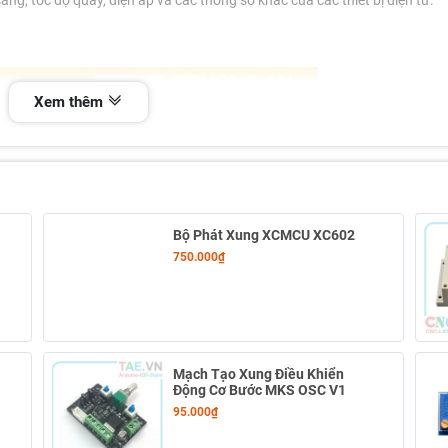
áng, tốc độ quay, điện áp và các thông số khác của các thiết bị điện tử.
Xem thêm
Bộ Phát Xung XCMCU XC602
750.000₫
Mạch Tạo Xung Điều Khiển
Động Cơ Bước MKS OSC V1
95.000₫