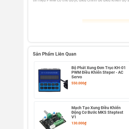
tín hiệu PWM có thể được điều chỉnh để điều khiển độ s
Sản Phẩm Liên Quan
Bộ Phát Xung Đơn Trục KH-01
PWM Điều Khiển Steper - AC
Servo
550.000₫
Mạch Tạo Xung Điều Khiển
Động Cơ Bước MKS Steptest
V1
130.000₫