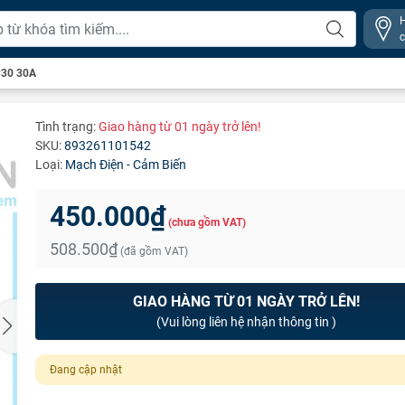
P30 30A
Tình trạng:
Giao hàng từ 01 ngày trở lên!
SKU:
893261101542
Loại:
Mạch Điện - Cảm Biến
450.000₫
(chưa gồm VAT)
508.500₫
(đã gồm VAT)
GIAO HÀNG TỪ 01 NGÀY TRỞ LÊN!
(Vui lòng liên hệ nhận thông tin )
Đang cập nhật