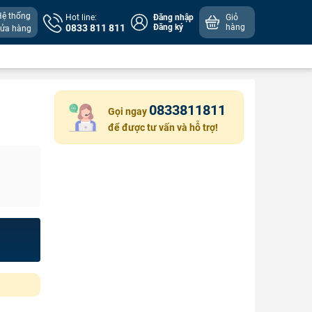
Hệ thống
Hot line:
Đăng nhập
Giỏ
0833 811 811
Đăng ký
hàng
cửa hàng
0833811811
Gọi ngay
để được tư vấn và hỗ trợ!