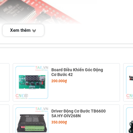
Xem thêm
Board Điều Khiển Góc Động
Cơ Bước 42
200.000₫
Driver Động Cơ Bước TB6600
5A HY-DIV268N
350.000₫