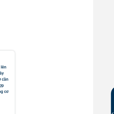
 lên
ây
ơ cần
hợp
ng cơ