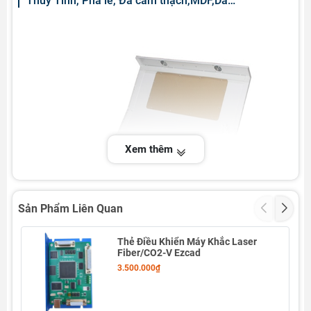
Thủy Tinh, Pha lê, Đá cẩm thạch,MDF,Da…
Xem thêm
Sản Phẩm Liên Quan
Thẻ Điều Khiển Máy Khắc Laser
Fiber/CO2-V Ezcad
3.500.000₫