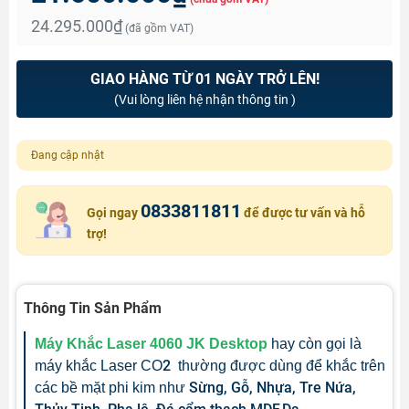
24.295.000₫
(đã gồm VAT)
GIAO HÀNG TỪ 01 NGÀY TRỞ LÊN!
(Vui lòng liên hệ nhận thông tin )
Đang cập nhật
0833811811
Gọi ngay
để được tư vấn và hỗ
trợ!
Thông Tin Sản Phẩm
Máy Khắc Laser 4060 JK Desktop
hay còn gọi là
2
máy khắc Laser CO
thường được dùng để khắc trên
Sừng, Gỗ, Nhựa, Tre Nứa,
các bề mặt phi kim như