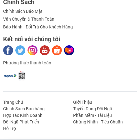
Chính Sách
Chính Sách Bảo Mật
Vận Chuyển & Thanh Toán
Bảo Hành - Đổi Trả Cho Khách Hàng
Kết nối với chúng tôi
Phương thức thanh toán
Thông số kỹ thuật
Máy Khắc Laser 4060 JK Desktop
:
1000 X 780 X 500
- Kích thước máy:
- Kích thước mặt bàn: 650 X 450
- Vùng làm việc: 600 x 400
- Tốc độ khắc: 400 mm/s
Trang Chủ
Giới Thiệu
- Công suất Laser: 40W
Chính Sách Bán hàng
Tuyển Dụng Đội Ngũ
- Độ nét nhỏ nhất: 1mm
Hợp Tác Kinh Doanh
Phần Mềm - Tài Liệu
- Công suất máy: 300W
g Định
Linh Kiện Siết -
Dao Cụ Cắt Gọt
Dụng Cụ Cầm
Máy Công Cụ
Đội Ngũ Phát Triển
Chứng Nhận - Tiêu Chuẩn
 Băng Tải
Nối
Tay
- Nguồn điện: 220VAC
Hỗ Trợ
Tài liệu – Video tham khảo: