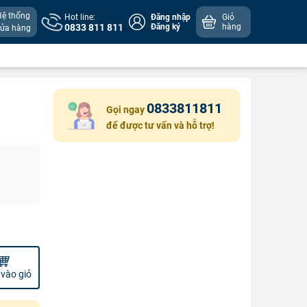
Hệ thống
Hot line:
Đăng nhập
Giỏ
0833 811 811
Đăng ký
hàng
cửa hàng
0833811811
Gọi ngay
để được tư vấn và hỗ trợ!
vào giỏ