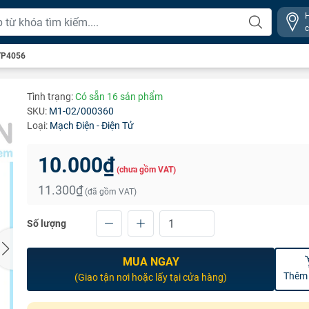
 TP4056
Tình trạng:
Có sẵn 16 sản phẩm
SKU:
M1-02/000360
Loại:
Mạch Điện - Điện Tử
10.000₫
(chưa gồm VAT)
11.300₫
(đã gồm VAT)
Số lượng
MUA NGAY
Thêm 
(Giao tận nơi hoặc lấy tại cửa hàng)