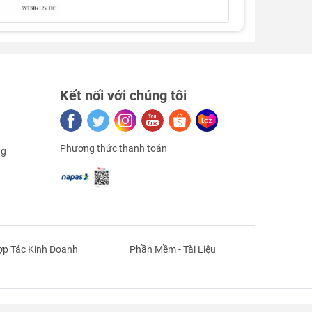
Kết nối với chúng tôi
Phương thức thanh toán
ng
, có thể
đủ, nếu
là bình
p Tác Kinh Doanh
Phần Mềm - Tài Liệu
 IC làm