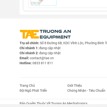
1.66
1.5
1.33
1.2
Trụ sở chính:
Số 8 Đường 6B, KDC Vĩnh Lộc, Phường Bình T
Chi nhánh 1:
đang cập nhật
Lưu ý:
Chi nhánh 2:
đang cập nhật
TP4056 có bảo vệ ngược cực tính đầu vào (
Email:
contact@tae.vn
làm hỏng IC, vì vậy hay chắc chắn là Pin được
Hotline:
0833 811 811
Cách tốt nhất để tính dòng sạc cho pin là 0
dòng sạc quá lớn pin sẽ nhanh đủ điện áp, như
Dây nối với bộ sạc pin không nên quá nhỏ hoặ
Nếu điện áp đầu vào >5V, ví dụ 5.2V hoặc th
Trang Chủ
Giới Thiệu
thường. Khi điện áp đầu vào tăng, IC sẽ sinh
Đội Ngũ Phát Triển
Chứng Nhận - Tiêu Chuẩn
việc bình thường
Lưu ý : Không được cấp nguồn ngược cực
Bản Quyền Thuộc Về Truong An Mechatronics.