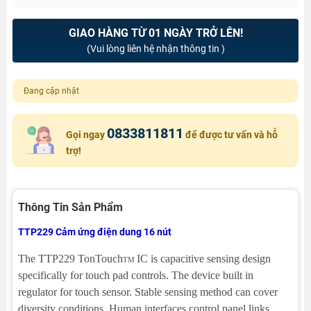
GIAO HÀNG TỪ 01 NGÀY TRỞ LÊN!
(Vui lòng liên hệ nhận thông tin )
Đang cập nhật
0833811811
Gọi ngay
để được tư vấn và hỗ
trợ!
Thông Tin Sản Phẩm
TTP229 Cảm ứng điện dung 16 nút
The TTP229 TonTouch
IC is capacitive sensing design
TM
specifically for touch pad controls. The
device built in
regulator for touch sensor. Stable sensing method can cover
diversity conditions. Human
interfaces control panel links