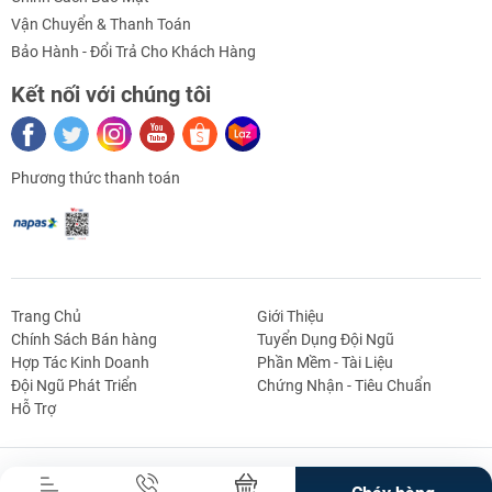
activated for fixed time
Vận Chuyển & Thanh Toán
APPLICATION
Bảo Hành - Đổi Trả Cho Khách Hàng

Wide consumer products
Kết nối với chúng tôi

Button key replacement
Phương thức thanh toán
Trang Chủ
Giới Thiệu
Chính Sách Bán hàng
Tuyển Dụng Đội Ngũ
Hợp Tác Kinh Doanh
Phần Mềm - Tài Liệu
g Định
Linh Kiện Siết -
Dao Cụ Cắt Gọt
Dụng Cụ Cầm
Máy Công Cụ
Đội Ngũ Phát Triển
Chứng Nhận - Tiêu Chuẩn
 Băng Tải
Nối
Tay
Hỗ Trợ
Bản Quyền Thuộc Về Truong An Mechatronics.