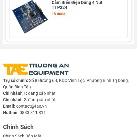
mode
Cảm Biến Điện Dung 4 Nút
TTP224

Has two kinds of serial output interface, both can use for 8
15.000₫
and 16 direct input keys mode
Include 2-wires serial interface
and I
C-bus slave interface, they are selected by option
2

8 separate outputs can select output driving types by option
(CMOS/OD/OC with active high/low)

2-wires serial interface can select active high or low by option

Offer multi-key or single-key feature by option

Provides two kinds of sampling rate that slow sampling rate
8Hz
and fast sampling rate 64Hz at sleep mode
Trụ sở chính:
Số 8 Đường 6B, KDC Vĩnh Lộc, Phường Bình Trị Đông,
Quận Bình Tân

Have the maximum key-on time about 60sec by pin option
Chi nhánh 1:
đang cập nhật

Sensitivity can adjust by the capacitance(1~50pF) outside
Chi nhánh 2:
đang cập nhật

After power-on have about 0.5sec stable-time,
During the
Email:
contact@tae.vn
Hotline:
0833 811 811
time do not touch the key pad, and all functions are disabled

Auto calibration for environment changing
And the re-
Chính Sách
calibration period is about 4.0sec, when all keys are not
Chính Sách Bảo Mật