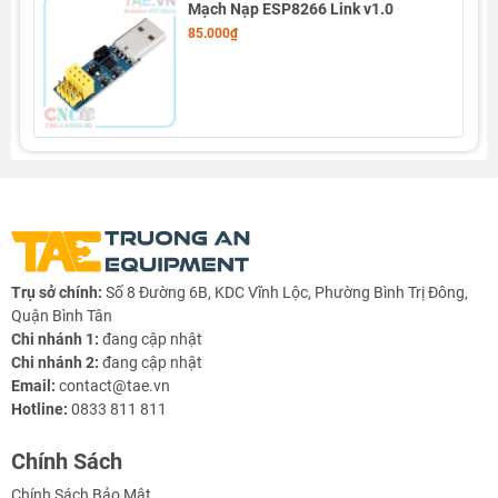
Mạch Nạp ESP8266 Link v1.0
85.000₫
Trụ sở chính:
Số 8 Đường 6B, KDC Vĩnh Lộc, Phường Bình Trị Đông,
Thông số kỹ thuật WeMos D1 Uno R3 WiFi ESP8266
Quận Bình Tân
Chi nhánh 1:
đang cập nhật
Chi nhánh 2:
đang cập nhật
Email:
contact@tae.vn
WeMos D1 Uno R3 WiFi ESP8266
Hotline:
0833 811 811
- Kích thước: 68.6mmX53.4mm
Chính Sách
- Trọng lượng: 25g
Chính Sách Bảo Mật