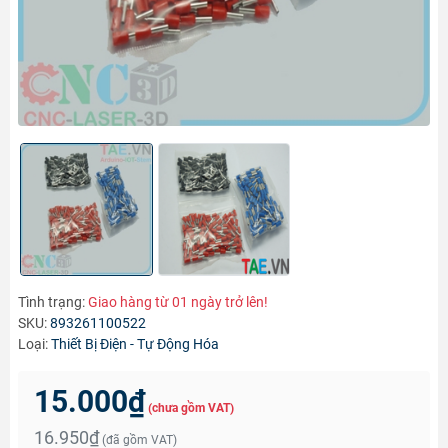
Tình trạng:
Giao hàng từ 01 ngày trở lên!
SKU:
893261100522
Loại:
Thiết Bị Điện - Tự Động Hóa
15.000₫
(chưa gồm VAT)
16.950₫
(đã gồm VAT)