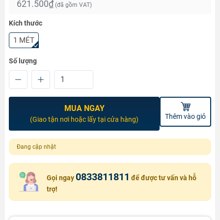
621.500₫
(đã gồm VAT)
Kích thước
1 MÉT
Số lượng
MUA NGAY
Thêm vào giỏ
(Giao tận nơi hoặc lấy tại cửa hàng)
Đang cập nhật
0833811811
Gọi ngay
để được tư vấn và hỗ
trợ!