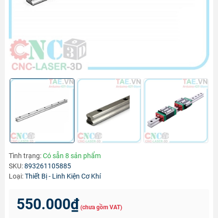
Tình trạng:
Có sẵn 8 sản phẩm
SKU:
893261105885
Loại:
Thiết Bị - Linh Kiện Cơ Khí
550.000₫
(chưa gồm VAT)