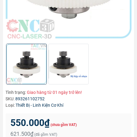
Tình trạng:
Giao hàng từ 01 ngày trở lên!
SKU:
893261102752
Loại:
Thiết Bị - Linh Kiện Cơ Khí
550.000₫
(chưa gồm VAT)
621.500₫
(đã gồm VAT)